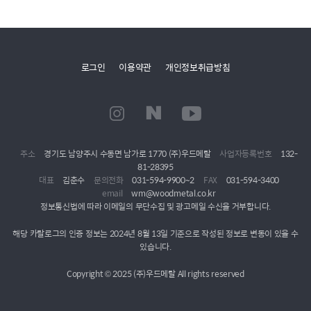
로그인
이용약관
개인정보취급방침
주소
경기도 남양주시 수동면 남가로 1770 (주)우드메탈
사업자등록번호
132-
81-28395
대표
김춘수
문의전화
031-594-9900~2
FAX
031-594-3400
email
wm@woodmetal.co.kr
정보통신법에 따라 이메일의 무단수집 및 광고메일 수신을 거부합니다.
해당 카탈로그의 인증 정보는 2024년 8월 13일 기준으로 작성된 정보로 변동이 있을 수
있습니다.
Copyright © 2025 (주)우드메탈 All rights reserved