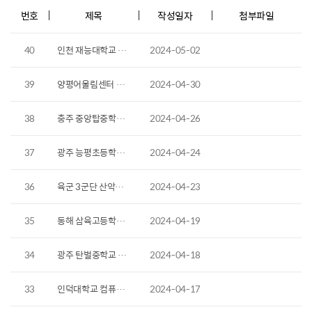
번호
제목
작성일자
첨부파일
40
인천 재능대학교 컴퓨터실 가구 납품
2024-05-02
39
양평어울림센터 열람대, 도서관 가구 및 로비용 쇼파 납품
2024-04-30
38
충주 중앙탑중학교 수강용테이블 납품
2024-04-26
37
광주 능평초등학교 이동식스툴테이블 납품
2024-04-24
36
육군 3군단 산악부대 납품
2024-04-23
35
동해 삼육고등학교 사물함 납품
2024-04-19
34
광주 탄벌중학교 시크에프 책상 납품
2024-04-18
33
인덕대학교 컴퓨터실 가구 납품
2024-04-17