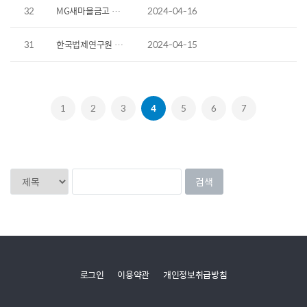
32
MG새마을금고 로비용 의자 납품
2024-04-16
31
한국법제연구원 시크플러스 책상 납품
2024-04-15
1
2
3
4
5
6
7
로그인
이용약관
개인정보취급방침